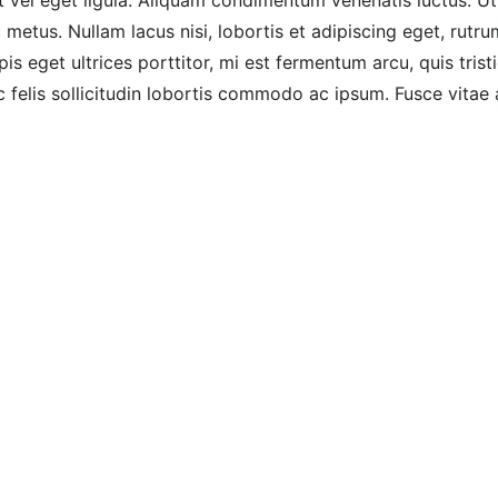
 vel eget ligula. Aliquam condimentum venenatis luctus. Ut
metus. Nullam lacus nisi, lobortis et adipiscing eget, rutru
rpis eget ultrices porttitor, mi est fermentum arcu, quis trist
 felis sollicitudin lobortis commodo ac ipsum. Fusce vitae