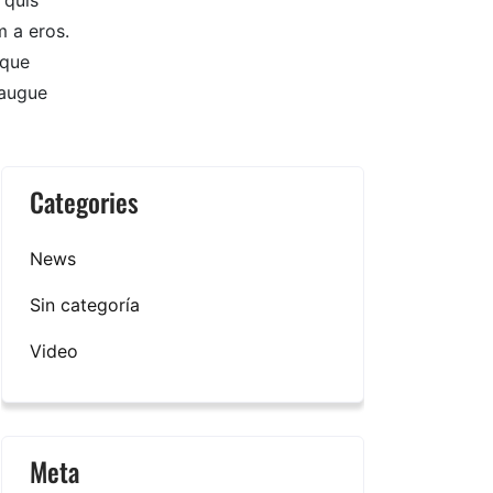
 quis
m a eros.
ique
 augue
Categories
News
Sin categoría
Video
Meta