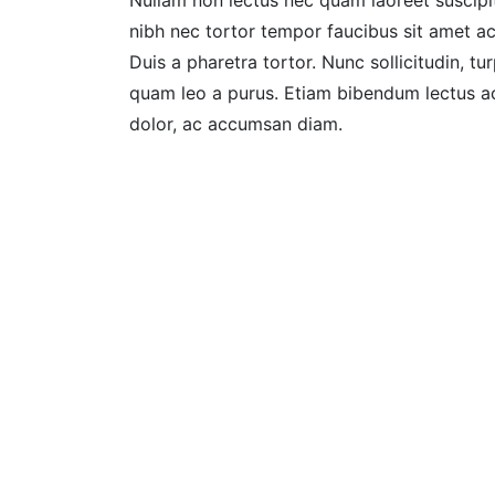
Nullam non lectus nec quam laoreet suscipit
nibh nec tortor tempor faucibus sit amet ac 
Duis a pharetra tortor. Nunc sollicitudin, tu
quam leo a purus. Etiam bibendum lectus ac
dolor, ac accumsan diam.