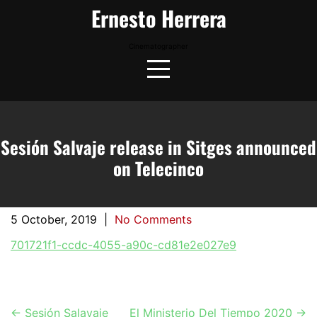
Skip
Ernesto Herrera
to
content
Cinematographer
Sesión Salvaje release in Sitges announced
on Telecinco
5 October, 2019
|
No Comments
701721f1-ccdc-4055-a90c-cd81e2e027e9
←
Sesión Salavaje
El Ministerio Del Tiempo 2020
→